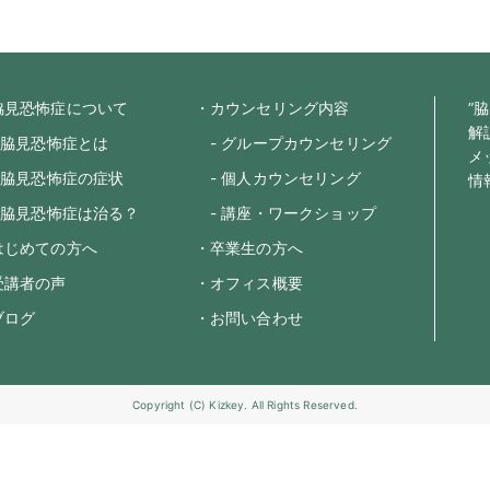
脇見恐怖症について
・カウンセリング内容
”
解
 脇見恐怖症とは
- グループカウンセリング
メ
 脇見恐怖症の症状
- 個人カウンセリング
情
 脇見恐怖症は治る？
- 講座・ワークショップ
はじめての方へ
・卒業生の方へ
受講者の声
・オフィス概要
ブログ
・お問い合わせ
Copyright (C) Kizkey. All Rights Reserved.