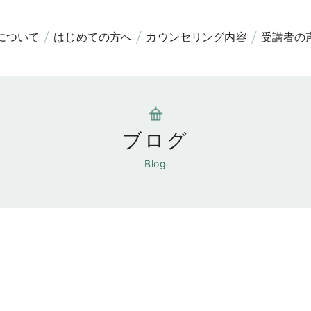
について
はじめての方へ
カウンセリング内容
受講者の
とは
の症状
は治る？
グループカウンセリング
個人カウンセリング
講座・ワークショップ
ブログ
Blog